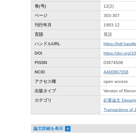
巻(号)
12(2)
ページ
303-307
刊行年月
1983-12
言語
英語
ハンドルURL
https://hdl.hand
DOI
https://doi.org/
PISSN
03874508
NCID
AA00867058
アクセス権
open access
出版タイプ
Version of Recor
カテゴリ
紀要論文 Departmen
Transactions of 
論文詳細を表示