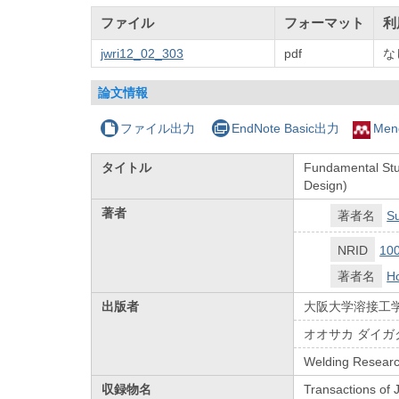
ファイル
フォーマット
利
jwri12_02_303
pdf
な
論文情報
ファイル出力
EndNote Basic出力
Men
タイトル
Fundamental Stu
Design)
著者
著者名
Su
NRID
10
著者名
H
出版者
大阪大学溶接工
オオサカ ダイガ
Welding Research
収録物名
Transactions of