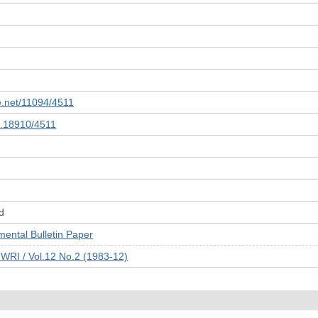
le.net/11094/4511
10.18910/4511
d
tal Bulletin Paper
JWRI / Vol.12 No.2 (1983-12)