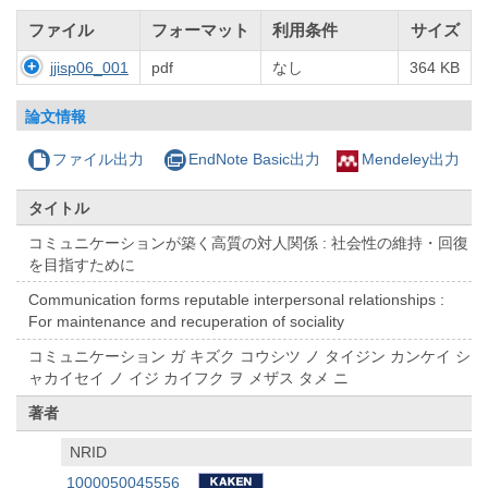
ファイル
フォーマット
利用条件
サイズ
jjisp06_001
pdf
なし
364 KB
論文情報
ファイル出力
EndNote Basic出力
Mendeley出力
タイトル
コミュニケーションが築く高質の対人関係 : 社会性の維持・回復
を目指すために
Communication forms reputable interpersonal relationships :
For maintenance and recuperation of sociality
コミュニケーション ガ キズク コウシツ ノ タイジン カンケイ シ
ャカイセイ ノ イジ カイフク ヲ メザス タメ ニ
著者
NRID
1000050045556