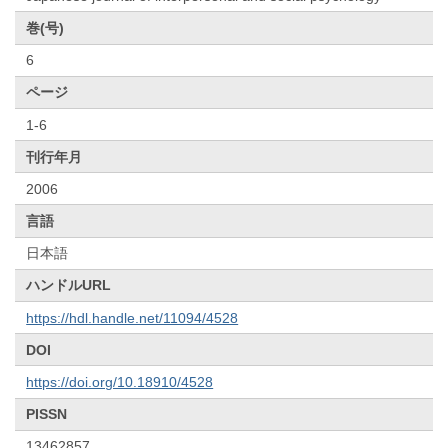
巻(号)
6
ページ
1-6
刊行年月
2006
言語
日本語
ハンドルURL
https://hdl.handle.net/11094/4528
DOI
https://doi.org/10.18910/4528
PISSN
13462857