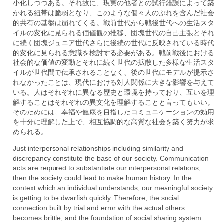
小化しつつある。それ故に、現実の他者との試行錯誤によって築
かれる紐帯は脆弱となり、このような個々人のぶれを含んだ社会
的共有の基盤は崩れてくる。戦前世代から戦後世代への生活スタ
イルの変化に見られる価値観の推移、団塊世代の自己主張とそれ
に続く団塊ジュニア世代さらに後続の世代に反映されている時代
的変化に見られる意識を検討する必要がある。戦前戦後における
社会的な価値の変動とそれに続く世代の拡散した多様な生活スタ
イルが世代間で伝承されることなく、後の世代にモデルが提示さ
れなかったことは、現代における対人関係に大きな影響を与えて
いる。人はそれぞれに異なる歴史と環境を持っており、互いを理
解することはそれぞれの異文化を理解することと言ってもいい。
そのためには、幸福や健康を目指したコミュニケーションの効用
を十分に理解した上で、相互協調的な高質な社会を築く努力が求
められる。
Just interpersonal relationships including similarity and
discrepancy constitute the base of our society. Communication
acts are required to substantiate our interpersonal relations,
then the society could lead to make human history. In the
context which an individual understands, our meaningful society
is getting to be dwarfish quickly. Therefore, the social
connection built by trial and error with the actual others
becomes brittle, and the foundation of social sharing system