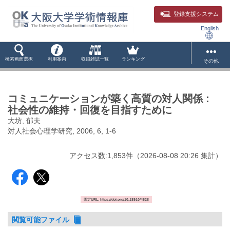
登録支援システム
English
検索画面選択
利用案内
収録雑誌一覧
ランキング
その他
コミュニケーションが築く高質の対人関係 :
社会性の維持・回復を目指すために
大坊, 郁夫
対人社会心理学研究, 2006, 6, 1-6
アクセス数:
1,853
件
（
2026-08-08
20:26 集計
）
固定URL: https://doi.org/10.18910/4528
閲覧可能ファイル