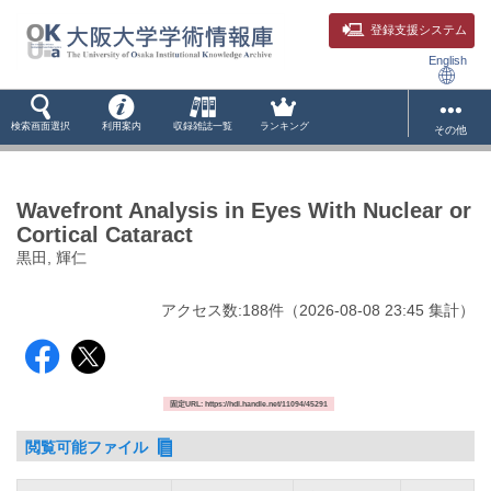
登録支援システム
English
検索画面選択
利用案内
収録雑誌一覧
ランキング
その他
Wavefront Analysis in Eyes With Nuclear or
Cortical Cataract
黒田, 輝仁
アクセス数:
188
件
（
2026-08-08
23:45 集計
）
固定URL: https://hdl.handle.net/11094/45291
閲覧可能ファイル