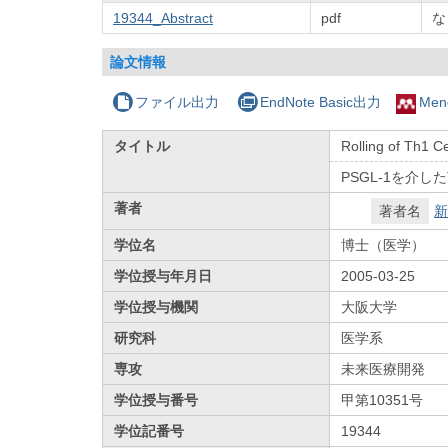
19344_Abstract
pdf
な
論文情報
ファイル出力
EndNote Basic出力
Men
タイトル
Rolling of Th1 C
PSGL-1を介し
著者
著者名
新
学位名
博士（医学）
学位授与年月日
2005-03-25
学位授与機関
大阪大学
研究科
医学系
専攻
未来医療開発
学位授与番号
甲第10351号
学位記番号
19344