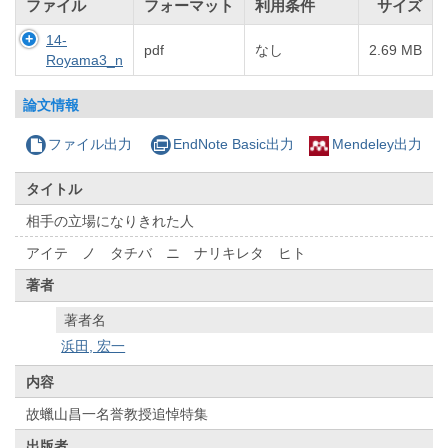
ファイル
フォーマット
利用条件
サイズ
14-
pdf
なし
2.69 MB
Royama3_n
論文情報
ファイル出力
EndNote Basic出力
Mendeley出力
タイトル
相手の立場になりきれた人
アイテ ノ タチバ ニ ナリキレタ ヒト
著者
著者名
浜田, 宏一
内容
故蠟山昌一名誉教授追悼特集
出版者