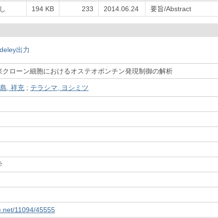
し
194 KB
233
2014.06.24
要旨/Abstract
deley出力
来クローン細胞におけるオステオポンチン発現制御の解析
島, 祥充
;
テラシマ, ヨシミツ
学
le.net/11094/45555