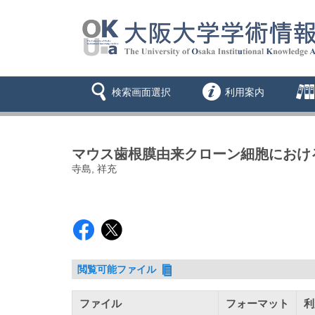
検索画面選択
利用案内
マウス歯根膜由来クローン細胞におけ
寺島, 祥充
閲覧可能ファイル
ファイル
フォーマット
利