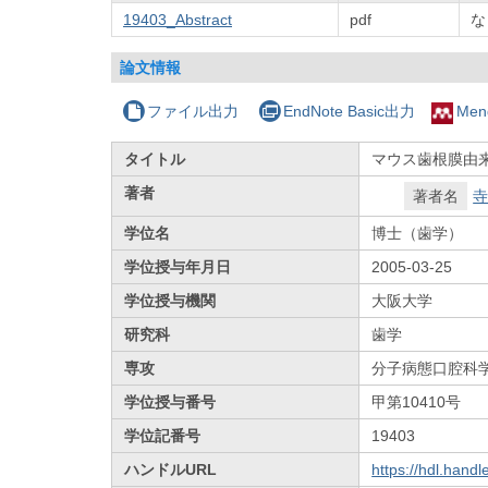
19403_Abstract
pdf
な
論文情報
ファイル出力
EndNote Basic出力
Men
タイトル
マウス歯根膜由
著者
著者名
寺
学位名
博士（歯学）
学位授与年月日
2005-03-25
学位授与機関
大阪大学
研究科
歯学
専攻
分子病態口腔科
学位授与番号
甲第10410号
学位記番号
19403
ハンドルURL
https://hdl.hand