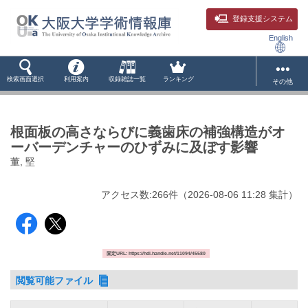
登録支援システム
English
検索画面選択
利用案内
収録雑誌一覧
ランキング
その他
根面板の高さならびに義歯床の補強構造がオ
ーバーデンチャーのひずみに及ぼす影響
董, 堅
アクセス数:
266
件
（
2026-08-06
11:28 集計
）
固定URL: https://hdl.handle.net/11094/45580
閲覧可能ファイル