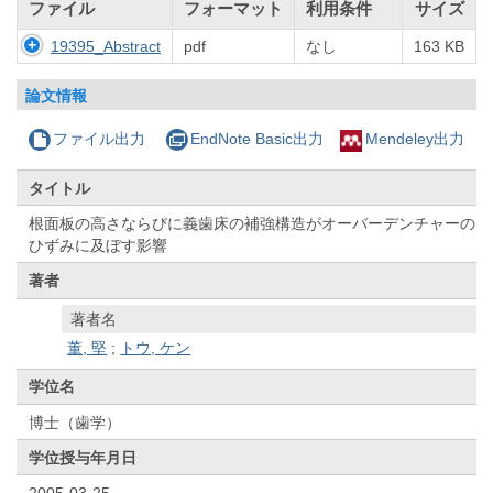
ファイル
フォーマット
利用条件
サイズ
19395_Abstract
pdf
なし
163 KB
論文情報
ファイル出力
EndNote Basic出力
Mendeley出力
タイトル
根面板の高さならびに義歯床の補強構造がオーバーデンチャーの
ひずみに及ぼす影響
著者
著者名
董, 堅
;
トウ, ケン
学位名
博士（歯学）
学位授与年月日
2005-03-25