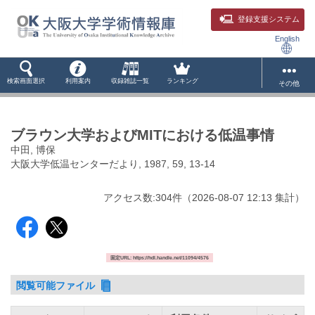
登録支援システム
English
検索画面選択
利用案内
収録雑誌一覧
ランキング
その他
ブラウン大学およびMITにおける低温事情
中田, 博保
大阪大学低温センターだより, 1987, 59, 13-14
アクセス数:
304
件
（
2026-08-07
12:13 集計
）
固定URL: https://hdl.handle.net/11094/4576
閲覧可能ファイル