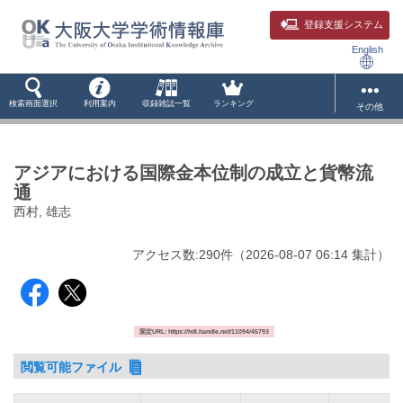
登録支援システム
English
検索画面選択
利用案内
収録雑誌一覧
ランキング
その他
アジアにおける国際金本位制の成立と貨幣流
通
西村, 雄志
アクセス数:
290
件
（
2026-08-07
06:14 集計
）
固定URL: https://hdl.handle.net/11094/45793
閲覧可能ファイル