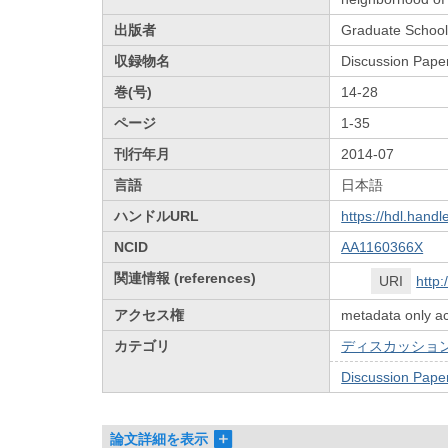
出版者
Graduate School 
収録物名
Discussion Pape
巻(号)
14-28
ページ
1-35
刊行年月
2014-07
言語
日本語
ハンドルURL
https://hdl.hand
NCID
AA1160366X
関連情報 (references)
URI
http
アクセス権
metadata only a
カテゴリ
ディスカッション
Discussion Pape
論文詳細を表示