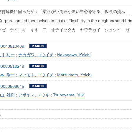
経営危機に陥ったか：「柔らかい周囲が硬い中心を守る」仮説の提示
poration led themselves to crisis : Flexibility in the neighborhood bring
ナゼ ケイエキ キキ 二 オチイッタカ ヤワラカイ シュウイ ガ
00040510409
川, 功一
;
ナカガワ, コウイチ
;
Nakagawa, Koichi
00000510249
本, 陽一
;
マツモト, ヨウイチ
;
Matsumoto, Yoichi
00050508645
山, 雄樹
;
ツボヤマ, ユウキ
;
Tsuboyama, Yuki
知