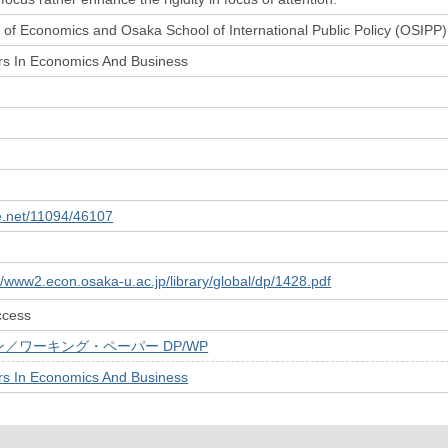
of Economics and Osaka School of International Public Policy (OSIPP)
rs In Economics And Business
le.net/11094/46107
://www2.econ.osaka-u.ac.jp/library/global/dp/1428.pdf
ccess
／ワーキング・ペーパー DP/WP
rs In Economics And Business