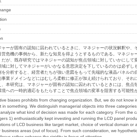
社
change
tion
n
on
ジャーが固有の認知に囚われているときに、マネジャーの状況解釈や、
経営危機の事例から、新たな知見を得ようとするものである。マネジャ
。だが、既存研究ではマネジャーの認知が焦点領域に対していかにして
領域に対してマネジャーがいかなる意思決定を下しているのかは必ずし
例を分析すると、経営者たちが強い意図をもって先端的な液晶パネルの
的事業ドメインなどにはむしろ柔軟に修正が加え続けられており、それ
え、本研究は、マネジャーが固有の認知に囚われているときには、焦点
環境への一時的適応をもたらすことで焦点領域の変革を阻害する可能性
ive biases prohibits from changing organization. But, we do not know i
t in something. We distinguish managerial objects into three categories
 analyze what kind of decision was made for each category. From the ca
rs 1) enthusiastically kept investing and running the LCD panel product
ptions of LCD business like target market, choice of vertical domain or 
 business areas (out of focus). From such consideration, we hypothetica
ocus rather enhance the rigidity in focus of attention.