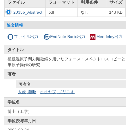
ファイル
フォーマット
利用条件
サイズ
20356_Abstract
pdf
なし
143 KB
論文情報
ファイル出力
EndNote Basic出力
Mendeley出力
タイトル
極低温原子間力顕微鏡を用いたフォース・スペクトロスコピーと
単原子操作の研究
著者
著者名
大藪, 範昭
;
オオヤブ, ノリユキ
学位名
博士（工学）
学位授与年月日
2006-03-24