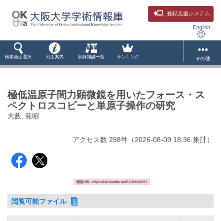
登録支援システム
English
検索画面選択
利用案内
収録雑誌一覧
ランキング
その他
極低温原子間力顕微鏡を用いたフォース・ス
ペクトロスコピーと単原子操作の研究
大藪, 範昭
アクセス数:
298
件
（
2026-08-09
18:36 集計
）
固定URL: https://hdl.handle.net/11094/46917
閲覧可能ファイル