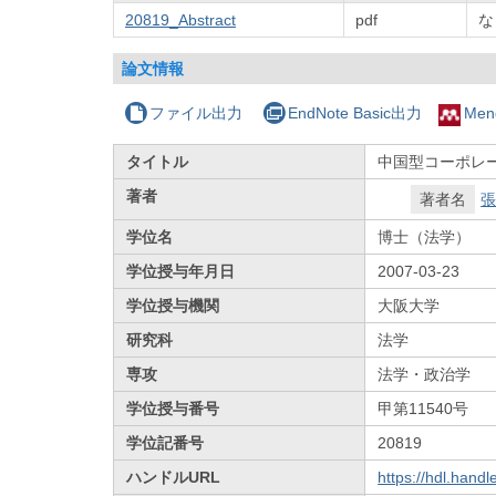
20819_Abstract
pdf
な
論文情報
ファイル出力
EndNote Basic出力
Men
タイトル
中国型コーポレ
著者
著者名
張
学位名
博士（法学）
学位授与年月日
2007-03-23
学位授与機関
大阪大学
研究科
法学
専攻
法学・政治学
学位授与番号
甲第11540号
学位記番号
20819
ハンドルURL
https://hdl.hand