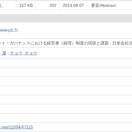
し
157 KB
202
2014.08.07
要旨/Abstract
deley出力
ート・ガバナンスにおける経営者（経理）制度の現状と課題 : 日米会社
, 凝
;
チョウ, ギョウ
le.net/11094/47115