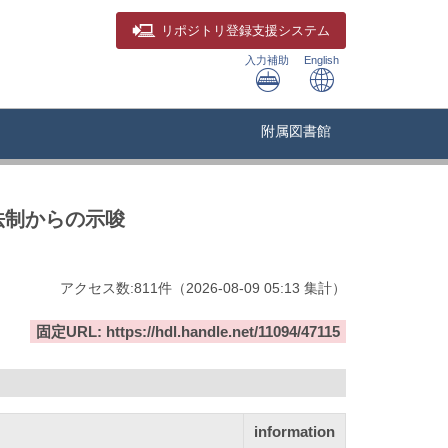
リポジトリ
登録支援システム
入力補助
English
附属図書館
法制からの示唆
アクセス数:
811
件
（
2026-08-09
05:13 集計
）
固定URL: https://hdl.handle.net/11094/47115
information