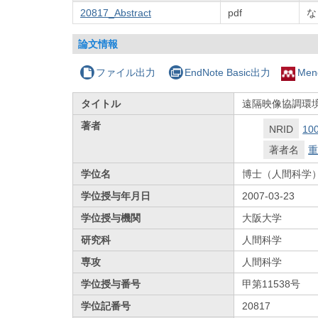
20817_Abstract
pdf
な
論文情報
ファイル出力
EndNote Basic出力
Men
タイトル
遠隔映像協調環境
著者
NRID
10
著者名
重
学位名
博士（人間科学
学位授与年月日
2007-03-23
学位授与機関
大阪大学
研究科
人間科学
専攻
人間科学
学位授与番号
甲第11538号
学位記番号
20817