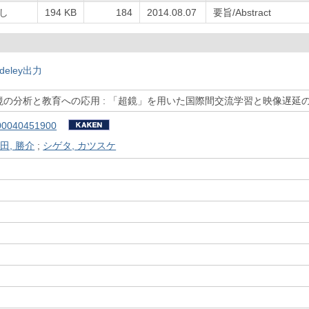
し
194 KB
184
2014.08.07
要旨/Abstract
deley出力
の分析と教育への応用 : 「超鏡」を用いた国際間交流学習と映像遅延
00040451900
田, 勝介
;
シゲタ, カツスケ
）