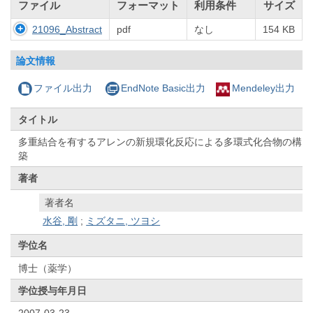
ファイル
フォーマット
利用条件
サイズ
21096_Abstract
pdf
なし
154 KB
論文情報
ファイル出力
EndNote Basic出力
Mendeley出力
タイトル
多重結合を有するアレンの新規環化反応による多環式化合物の構
築
著者
著者名
水谷, 剛
;
ミズタニ, ツヨシ
学位名
博士（薬学）
学位授与年月日
2007-03-23