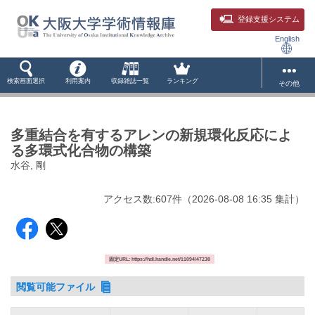
登録支援システム
English
検索画面選択
利用案内
収録雑誌一覧
ランキング
その他
多重結合を有するアレンの新規環化反応によ
る多環式化合物の構築
水谷, 剛
アクセス数:
607
件
（
2026-08-08
16:35 集計
）
固定URL: https://hdl.handle.net/11094/47238
閲覧可能ファイル