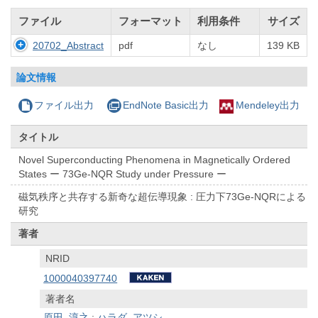
ファイル
フォーマット
利用条件
サイズ
20702_Abstract
pdf
なし
139 KB
論文情報
ファイル出力
EndNote Basic出力
Mendeley出力
タイトル
Novel Superconducting Phenomena in Magnetically Ordered
States ー 73Ge-NQR Study under Pressure ー
磁気秩序と共存する新奇な超伝導現象 : 圧力下73Ge-NQRによる
研究
著者
NRID
1000040397740
著者名
原田, 淳之
;
ハラダ, アツシ