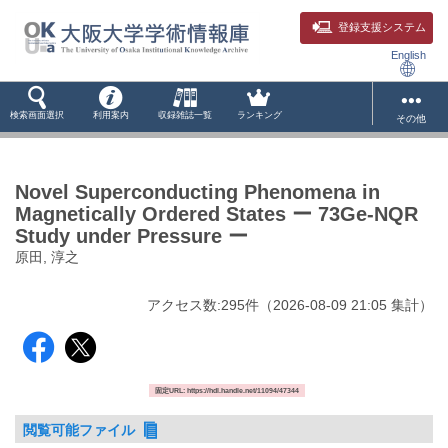
登録支援システム
English
検索画面選択
利用案内
収録雑誌一覧
ランキング
その他
Novel Superconducting Phenomena in
Magnetically Ordered States ー 73Ge-NQR
Study under Pressure ー
原田, 淳之
アクセス数:
295
件
（
2026-08-09
21:05 集計
）
固定URL: https://hdl.handle.net/11094/47344
閲覧可能ファイル