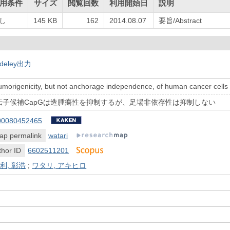
用条件
サイズ
閲覧回数
利用開始日
説明
し
145 KB
162
2014.08.07
要旨/Abstract
deley出力
tumorigenicity, but not anchorage independence, of human cancer cel
伝子候補CapGは造腫瘍性を抑制するが、足場非依存性は抑制しない
00080452465
ap permalink
watari
hor ID
6602511201
利, 彰浩
;
ワタリ, アキヒロ