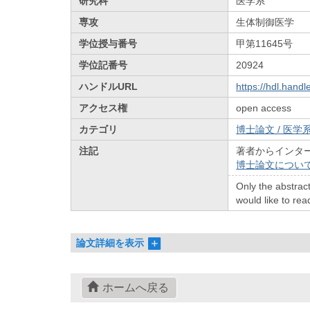
研究科
医学系
専攻
生体制御医学
学位授与番号
甲第11645号
学位記番号
20924
ハンドルURL
https://hdl.hand
アクセス権
open access
カテゴリ
博士論文 / 医学系
注記
著者からインタ
博士論文につい
Only the abstract
would like to read
論文詳細を表示
ホームへ戻る