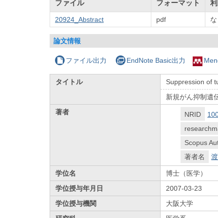
ファイル
フォーマット
利
20924_Abstract
pdf
な
論文情報
ファイル出力
EndNote Basic出力
Men
タイトル
Suppression of 
新規がん抑制遺
著者
NRID
10
researchm
Scopus Aut
著者名
渡
学位名
博士（医学）
学位授与年月日
2007-03-23
学位授与機関
大阪大学