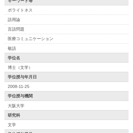
キーワード等
ポライトネス
語用論
言語問題
医療コミュニケーション
敬語
学位名
博士（文学）
学位授与年月日
2008-11-25
学位授与機関
大阪大学
研究科
文学