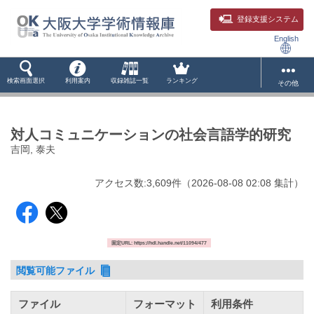
登録支援システム
English
検索画面選択
利用案内
収録雑誌一覧
ランキング
その他
対人コミュニケーションの社会言語学的研究
吉岡, 泰夫
アクセス数:
3,609
件
（
2026-08-08
02:08 集計
）
固定URL: https://hdl.handle.net/11094/477
閲覧可能ファイル
ファイル
フォーマット
利用条件