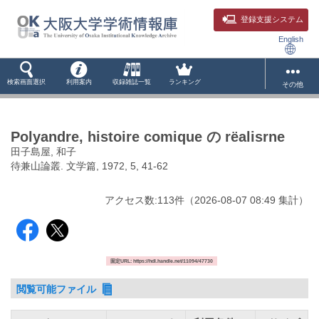
登録支援システム
English
検索画面選択
利用案内
収録雑誌一覧
ランキング
その他
Polyandre, histoire comique の rëalisrne
田子島屋, 和子
待兼山論叢. 文学篇, 1972, 5, 41-62
アクセス数:
113
件
（
2026-08-07
08:49 集計
）
固定URL: https://hdl.handle.net/11094/47730
閲覧可能ファイル