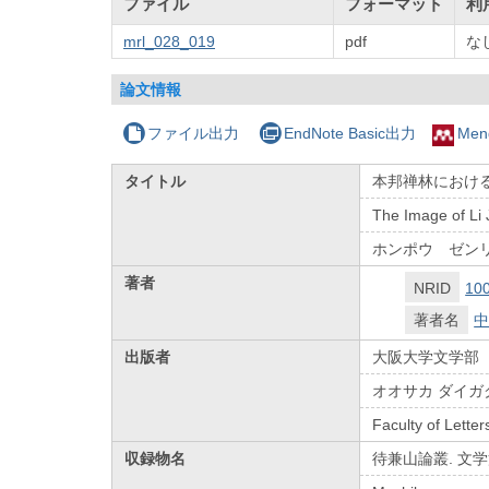
ファイル
フォーマット
利
mrl_028_019
pdf
な
論文情報
ファイル出力
EndNote Basic出力
Men
タイトル
本邦禅林におけ
The Image of Li
ホンポウ ゼン
著者
NRID
10
著者名
中
出版者
大阪大学文学部
オオサカ ダイガ
Faculty of Letter
収録物名
待兼山論叢. 文