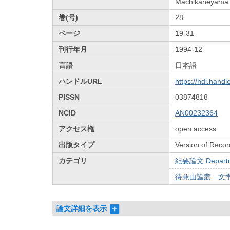
Machikaneyama r
巻(号)
28
ページ
19-31
刊行年月
1994-12
言語
日本語
ハンドルURL
https://hdl.hand
PISSN
03874818
NCID
AN00232364
アクセス権
open access
出版タイプ
Version of Recor
カテゴリ
紀要論文 Departmen
待兼山論叢 文学篇
論文詳細を表示