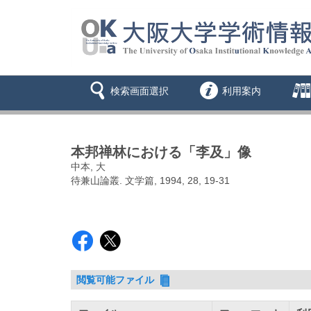
検索画面選択
利用案内
本邦禅林における「李及」像
中本, 大
待兼山論叢. 文学篇, 1994, 28, 19-31
閲覧可能ファイル