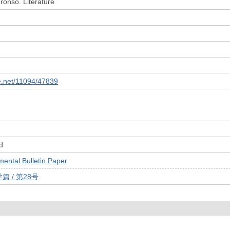
onso. Literature
le.net/11094/47839
d
tal Bulletin Paper
 / 第28号