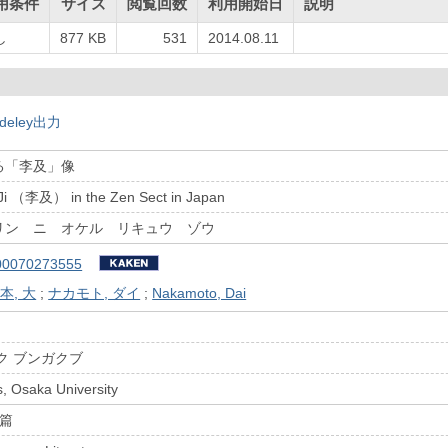
用条件
サイズ
閲覧回数
利用開始日
説明
し
877 KB
531
2014.08.11
deley出力
る「李及」像
 Ji （李及） in the Zen Sect in Japan
リン ニ オケル リキュウ ゾウ
00070273555
本, 大
;
ナカモト, ダイ
;
Nakamoto, Dai
ク ブンガクブ
s, Osaka University
学篇