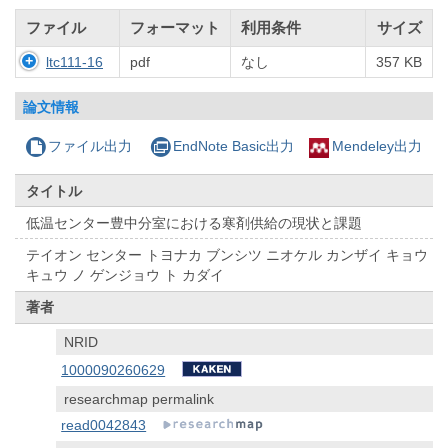
ファイル
フォーマット
利用条件
サイズ
ltc111-16
pdf
なし
357 KB
論文情報
ファイル出力
EndNote Basic出力
Mendeley出力
タイトル
低温センター豊中分室における寒剤供給の現状と課題
テイオン センター トヨナカ ブンシツ ニオケル カンザイ キョウ
キュウ ノ ゲンジョウ ト カダイ
著者
NRID
1000090260629
researchmap permalink
read0042843