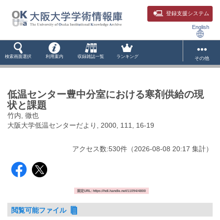
登録支援システム
English
検索画面選択
利用案内
収録雑誌一覧
ランキング
その他
低温センター豊中分室における寒剤供給の現
状と課題
竹内, 徹也
大阪大学低温センターだより, 2000, 111, 16-19
アクセス数:
530
件
（
2026-08-08
20:17 集計
）
固定URL: https://hdl.handle.net/11094/4800
閲覧可能ファイル