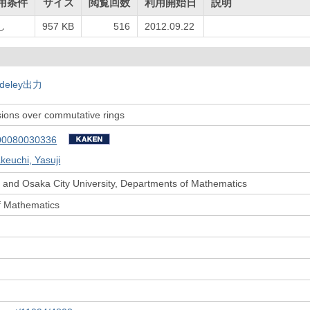
用条件
サイズ
閲覧回数
利用開始日
説明
し
957 KB
516
2012.09.22
deley出力
ions over commutative rings
00080030336
keuchi, Yasuji
 and Osaka City University, Departments of Mathematics
f Mathematics