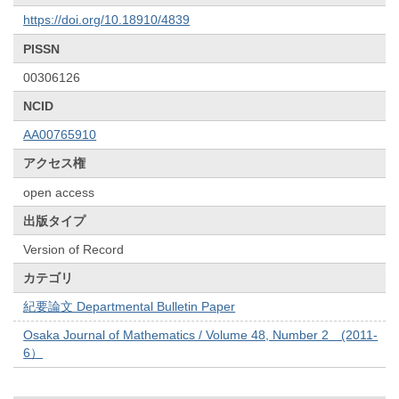
https://doi.org/10.18910/4839
PISSN
00306126
NCID
AA00765910
アクセス権
open access
出版タイプ
Version of Record
カテゴリ
紀要論文 Departmental Bulletin Paper
Osaka Journal of Mathematics / Volume 48, Number 2 (2011-
6）