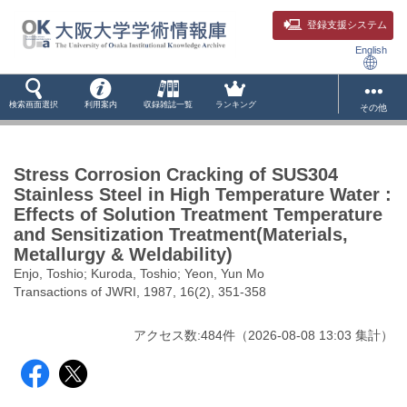
登録支援システム
English
検索画面選択
利用案内
収録雑誌一覧
ランキング
その他
Stress Corrosion Cracking of SUS304
Stainless Steel in High Temperature Water :
Effects of Solution Treatment Temperature
and Sensitization Treatment(Materials,
Metallurgy & Weldability)
Enjo, Toshio; Kuroda, Toshio; Yeon, Yun Mo
Transactions of JWRI, 1987, 16(2), 351-358
アクセス数:
484
件
（
2026-08-08
13:03 集計
）