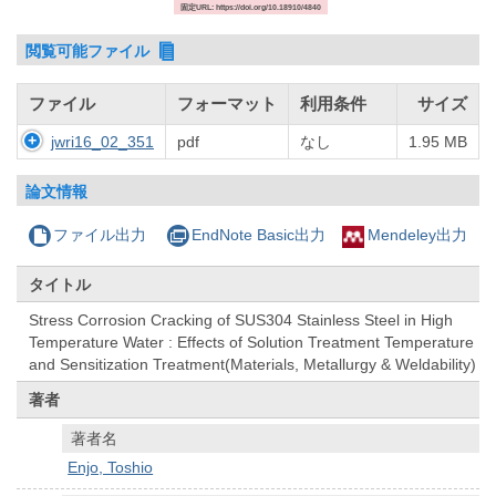
固定URL: https://doi.org/10.18910/4840
閲覧可能ファイル
ファイル
フォーマット
利用条件
サイズ
jwri16_02_351
pdf
なし
1.95 MB
論文情報
ファイル出力
EndNote Basic出力
Mendeley出力
タイトル
Stress Corrosion Cracking of SUS304 Stainless Steel in High
Temperature Water : Effects of Solution Treatment Temperature
and Sensitization Treatment(Materials, Metallurgy & Weldability)
著者
著者名
Enjo, Toshio