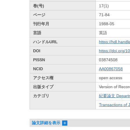
巻(号)
17(1)
ページ
71-84
刊行年月
1988-05
言語
英語
ハンドルURL
https://hdl.hand
DOI
https://doi.org/
PISSN
03874508
NCID
AA00867058
アクセス権
open access
出版タイプ
Version of Recor
カテゴリ
紀要論文 Departmen
Transactions of 
論文詳細を表示