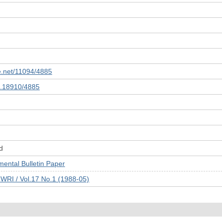
le.net/11094/4885
10.18910/4885
d
tal Bulletin Paper
JWRI / Vol.17 No.1 (1988-05)