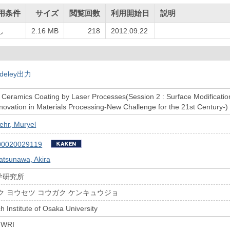
用条件
サイズ
閲覧回数
利用開始日
説明
し
2.16 MB
218
2012.09.22
deley出力
 Ceramics Coating by Laser Processes(Session 2 : Surface Modificati
nnovation in Materials Processing-New Challenge for the 21st Century-)
ehr, Muryel
00020029119
atsunawa, Akira
学研究所
ク ヨウセツ コウガク ケンキュウジョ
 Institute of Osaka University
 JWRI