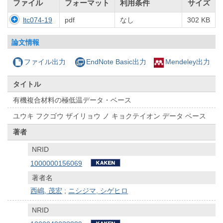
ファイル
フォーマット
利用条件
サイズ
ltc074-19
pdf
なし
302 KB
論文情報
ファイル出力
EndNote Basic出力
Mendeley出力
タイトル
有機複合材料の極低温データ・ベース
ユウキ フクゴウ ザイリョウ ノ キョクテイオン データ ベース
著者
NRID
1000000156069
著者名
西嶋, 茂宏
;
ニシジマ, シゲヒロ
NRID