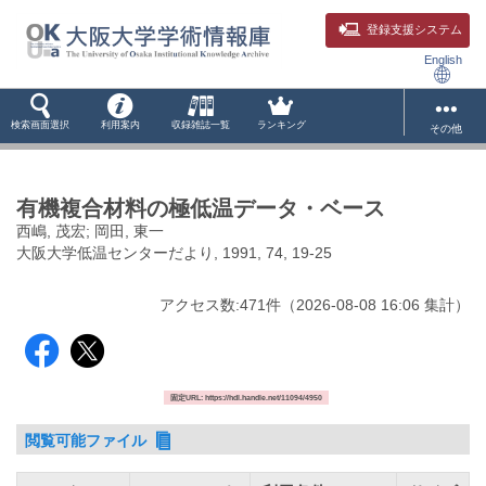
登録支援システム
English
検索画面選択
利用案内
収録雑誌一覧
ランキング
その他
有機複合材料の極低温データ・ベース
西嶋, 茂宏; 岡田, 東一
大阪大学低温センターだより, 1991, 74, 19-25
アクセス数:
471
件
（
2026-08-08
16:06 集計
）
固定URL: https://hdl.handle.net/11094/4950
閲覧可能ファイル