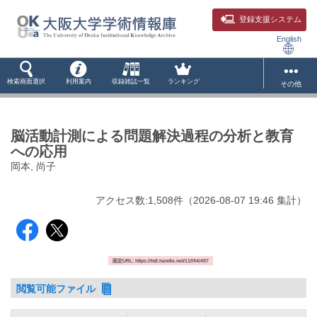
登録支援システム
English
検索画面選択
利用案内
収録雑誌一覧
ランキング
その他
脳活動計測による問題解決過程の分析と教育
への応用
岡本, 尚子
アクセス数:
1,508
件
（
2026-08-07
19:46 集計
）
固定URL: https://hdl.handle.net/11094/497
閲覧可能ファイル