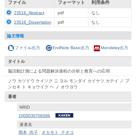
ファイル
フォーマット
利用条件
23516_Abstract
pdf
なし
23516_Dissertation
pdf
なし
論文情報
ファイル出力
EndNote Basic出力
Mendeley出力
タイトル
脳活動計測による問題解決過程の分析と教育への応用
ノウ カツドウ ケイソク ニ ヨル モンダイ カイケツ カテイ ノ ブ
ンセキ ト キョウイク ヘ ノ オウヨウ
著者
NRID
1000030706586
著者名
岡本, 尚子
;
オカモト, ナオコ