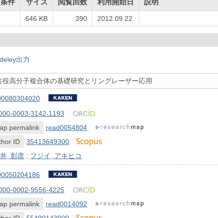
用条件
サイズ
閲覧回数
利用開始日
説明
646 KB
390
2012.09.22
deley出力
共役高分子複合体の基礎研究とリングレーザー応用
00080304020
000-0003-3142-1193
ap permalink
read0054804
hor ID
35413649300
井, 彰彦
;
フジイ, アキヒコ
00050204186
000-0002-9556-4225
ap permalink
read0014092
hor ID
55490143900