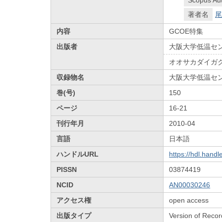
著者名
尾
内容
GCOE特集
出版者
大阪大学低温セ
オオサカダイガ
収録物名
大阪大学低温セ
巻(号)
150
ページ
16-21
刊行年月
2010-04
言語
日本語
ハンドルURL
https://hdl.hand
PISSN
03874419
NCID
AN00030246
アクセス権
open access
出版タイプ
Version of Recor