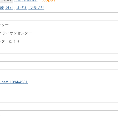
崎, 雅則
;
オザキ, マサノリ
ンター
ク テイオンセンター
ンターだより
le.net/11094/4981
d