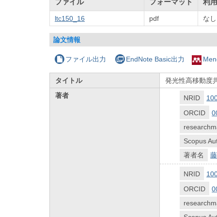
ファイル
フォーマット
利
ltc150_16
pdf
なし
論文情報
ファイル出力
EndNote Basic出力
Men
タイトル
発光性高移動度
著者
NRID
10
ORCID
0
researchm
Scopus Aut
著者名
藤
NRID
10
ORCID
0
researchm
Scopus Aut