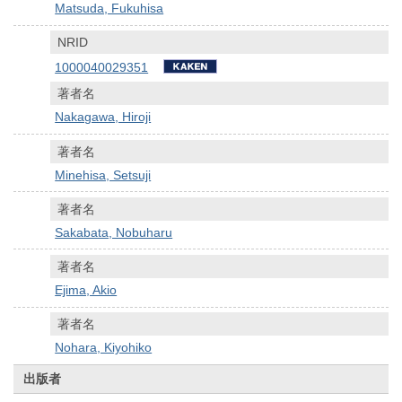
Matsuda, Fukuhisa
NRID
1000040029351
著者名
Nakagawa, Hiroji
著者名
Minehisa, Setsuji
著者名
Sakabata, Nobuharu
著者名
Ejima, Akio
著者名
Nohara, Kiyohiko
出版者