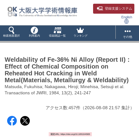
登録支援システム
English
検索画面選択
利用案内
収録雑誌一覧
ランキング
その他
Weldability of Fe-36% Ni Alloy (Report II) :
Effect of Chemical Composition on
Reheated Hot Cracking in Weld
Metal(Materials, Metallurgy & Weldability)
Matsuda, Fukuhisa; Nakagawa, Hiroji; Minehisa, Setsuji et al.
Transactions of JWRI, 1984, 13(2), 241-247
アクセス数:
457
件
（
2026-08-08
21:57 集計
）
固定URL: https://doi.org/10.18910/4989