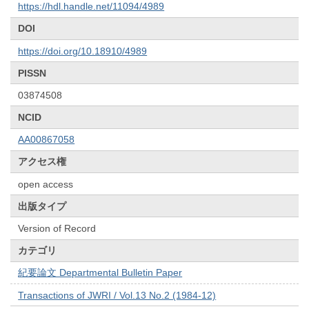
https://hdl.handle.net/11094/4989
DOI
https://doi.org/10.18910/4989
PISSN
03874508
NCID
AA00867058
アクセス権
open access
出版タイプ
Version of Record
カテゴリ
紀要論文 Departmental Bulletin Paper
Transactions of JWRI / Vol.13 No.2 (1984-12)