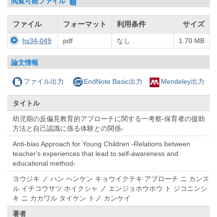
閲覧可能ファイル
ファイル
フォーマット
利用条件
サイズ
hs34-049
pdf
なし
1.70 MB
論文情報
ファイル出力
EndNote Basic出力
Mendeley出力
タイトル
幼児期の反偏見教育的アプローチに関する一考察-保育者の援助
方法と自己認識に係る体験との関係-
Anti-bias Approach for Young Children -Relations between
teacher's experiences that lead to self-awareness and
educational method-
ヨウジキ ノ ハン ヘンケン キョウイクテキ アプローチ ニ カンス
ル イチコウサツ ホイクシャ ノ エンジョホウホウ ト ジコニンシ
キ ニ カカワル タイケン トノ カンケイ
著者