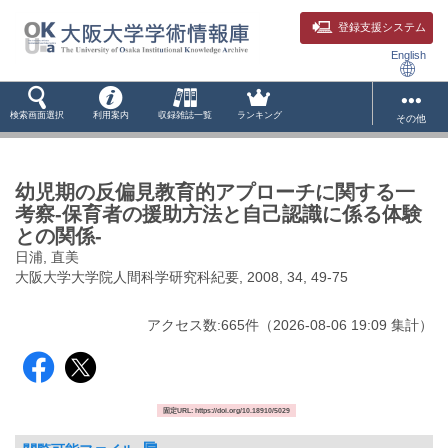
登録支援システム
English
検索画面選択
利用案内
収録雑誌一覧
ランキング
その他
幼児期の反偏見教育的アプローチに関する一
考察-保育者の援助方法と自己認識に係る体験
との関係-
日浦, 直美
大阪大学大学院人間科学研究科紀要, 2008, 34, 49-75
アクセス数:
665
件
（
2026-08-06
19:09 集計
）
固定URL: https://doi.org/10.18910/5029