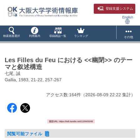
登録支援システム
English
検索画面選択
利用案内
収録雑誌一覧
ランキング
その他
Les Filles du Feu における <<幽閉>> のテー
マと叙述構造
七尾, 誠
Gallia, 1983, 21-22, 257-267
アクセス数:
164
件
（
2026-08-09
22:22 集計
）
固定URL: https://hdl.handle.net/11094/5048
閲覧可能ファイル