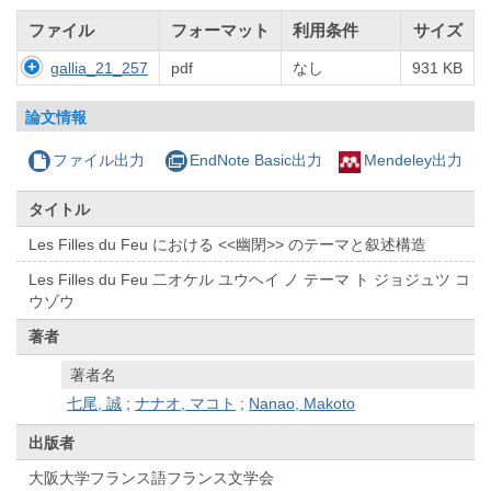
ファイル
フォーマット
利用条件
サイズ
gallia_21_257
pdf
なし
931 KB
論文情報
ファイル出力
EndNote Basic出力
Mendeley出力
タイトル
Les Filles du Feu における <<幽閉>> のテーマと叙述構造
Les Filles du Feu 二オケル ユウヘイ ノ テーマ ト ジョジュツ コ
ウゾウ
著者
著者名
七尾, 誠
;
ナナオ, マコト
;
Nanao, Makoto
出版者
大阪大学フランス語フランス文学会