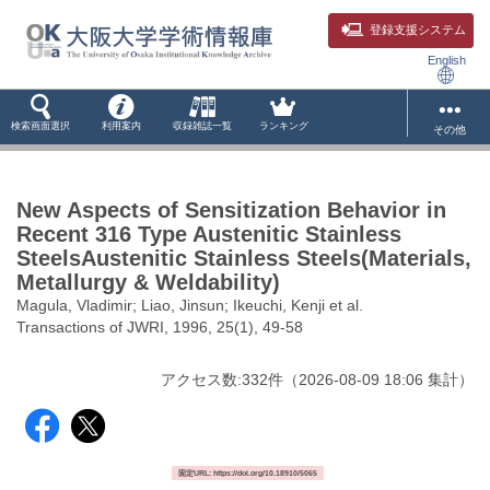
登録支援システム
English
検索画面選択
利用案内
収録雑誌一覧
ランキング
その他
New Aspects of Sensitization Behavior in
Recent 316 Type Austenitic Stainless
SteelsAustenitic Stainless Steels(Materials,
Metallurgy & Weldability)
Magula, Vladimir; Liao, Jinsun; Ikeuchi, Kenji et al.
Transactions of JWRI, 1996, 25(1), 49-58
アクセス数:
332
件
（
2026-08-09
18:06 集計
）
固定URL: https://doi.org/10.18910/5065