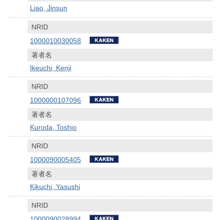
Liao, Jinsun
NRID
1000010030058
著者名
Ikeuchi, Kenji
NRID
1000000107096
著者名
Kuroda, Toshio
NRID
1000090005405
著者名
Kikuchi, Yasushi
NRID
1000090028994