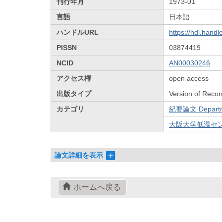
刊行年月
1973-01
言語
日本語
ハンドルURL
https://hdl.hand
PISSN
03874419
NCID
AN00030246
アクセス権
open access
出版タイプ
Version of Recor
カテゴリ
紀要論文 Departmen
大阪大学低温センターだ
論文詳細を表示
ホームへ戻る