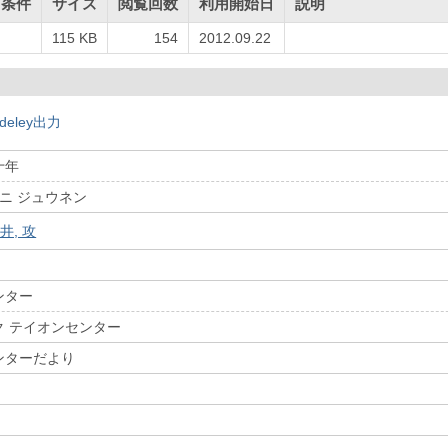
用条件
サイズ
閲覧回数
利用開始日
説明
115 KB
154
2012.09.22
deley出力
十年
モニ ジュウネン
井, 攻
ンター
ク テイオンセンター
ンターだより