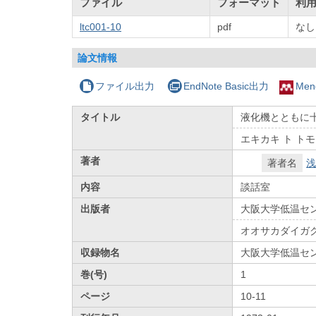
ファイル
フォーマット
利
ltc001-10
pdf
なし
論文情報
ファイル出力
EndNote Basic出力
Men
タイトル
液化機とともに
エキカキ ト ト
著者
著者名
浅
内容
談話室
出版者
大阪大学低温セ
オオサカダイガ
収録物名
大阪大学低温セ
巻(号)
1
ページ
10-11