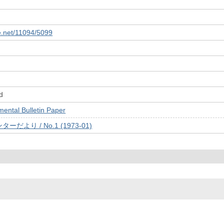
le.net/11094/5099
d
tal Bulletin Paper
より / No.1 (1973-01)