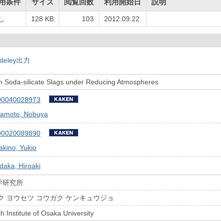
用条件
サイズ
閲覧回数
利用開始日
説明
し
128 KB
103
2012.09.22
deley出力
n in Soda-silicate Slags under Reducing Atmospheres
00040028973
wamoto, Nobuya
00020089890
kino, Yukio
daka, Hiroaki
学研究所
ク ヨウセツ コウガク ケンキュウジョ
 Institute of Osaka University