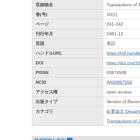
収録物名
Transactions of
巻(号)
10(2)
ページ
241-242
刊行年月
1981-12
言語
英語
ハンドルURL
https://hdl.hand
DOI
https://doi.org/
PISSN
03874508
NCID
AA00867058
アクセス権
open access
出版タイプ
Version of Recor
カテゴリ
紀要論文 Departmen
Transactions of 