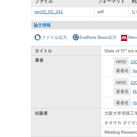
ファイル
フォーマット
利
jwri10_02_241
pdf
な
論文情報
ファイル出力
EndNote Basic出力
Men
タイトル
State of Ti³⁺ io
著者
NRID
10
著者名
I
NRID
10
著者名
Ma
著者名
Hi
出版者
大阪大学溶接工
オオサカ ダイガ
Welding Research