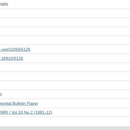
 JWRI
le.net/11094/5126
10.18910/5126
d
tal Bulletin Paper
JWRI / Vol.10 No.2 (1981-12)