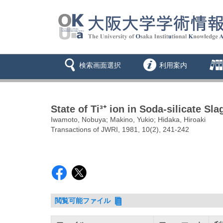
検索画面選択
利用案内
State of Ti³⁺ ion in Soda-silicate 
Iwamoto, Nobuya; Makino, Yukio; Hidaka, Hiroaki
Transactions of JWRI, 1981, 10(2), 241-242
閲覧可能ファイル