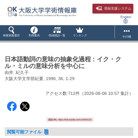
登録支援システム
English
検索画面選択
利用案内
収録雑誌一覧
ランキング
その他
日本語動詞の意味の抽象化過程 : イク・ク
ル・ミルの意味分析を中心に
由井, 紀久子
大阪大学文学部紀要, 1996, 36, 1-29
アクセス数:
712
件
（
2026-08-06
10:57 集計
）
固定URL: https://hdl.handle.net/11094/5135
閲覧可能ファイル