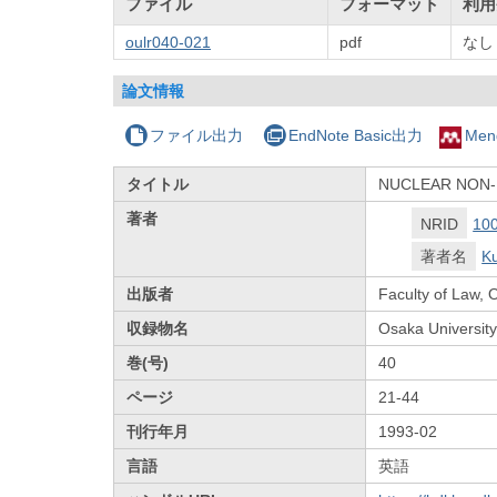
ファイル
フォーマット
利用
oulr040-021
pdf
なし
論文情報
ファイル出力
EndNote Basic出力
Men
タイトル
NUCLEAR NON-
著者
NRID
10
著者名
K
出版者
Faculty of Law, 
収録物名
Osaka Universit
巻(号)
40
ページ
21-44
刊行年月
1993-02
言語
英語