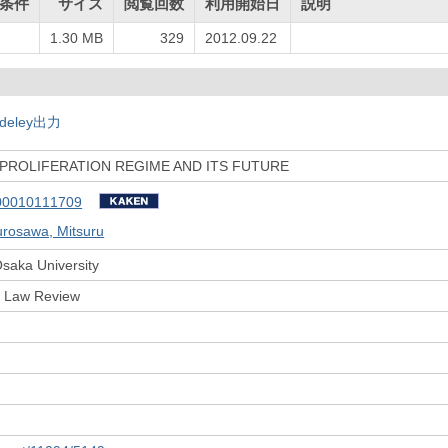
条件
サイズ
閲覧回数
利用開始日
説明
1.30 MB
329
2012.09.22
deley出力
PROLIFERATION REGIME AND ITS FUTURE
00010111709
urosawa, Mitsuru
Osaka University
y Law Review