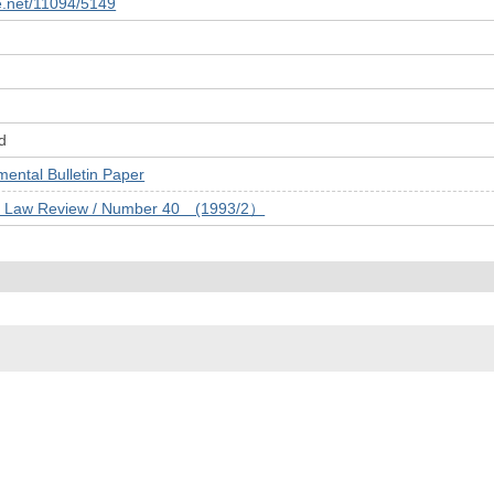
le.net/11094/5149
d
tal Bulletin Paper
ty Law Review / Number 40 (1993/2）
© 2022- The University of Osaka Libraries