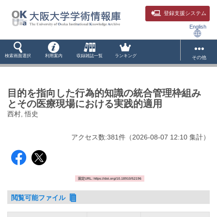
登録支援システム
English
検索画面選択
利用案内
収録雑誌一覧
ランキング
その他
目的を指向した行為的知識の統合管理枠組み
とその医療現場における実践的適用
西村, 悟史
アクセス数:
381
件
（
2026-08-07
12:10 集計
）
固定URL: https://doi.org/10.18910/52196
閲覧可能ファイル