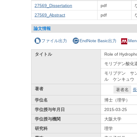
27569_Dissertation
pdf
27569_Abstract
pdf
論文情報
ファイル出力
EndNote Basic出力
Men
タイトル
Role of Hydroph
モリブデン酸化
モリブデン サ
ル ケンキュウ
著者
著者名
長
学位名
博士（理学）
学位授与年月日
2015-03-25
学位授与機関
大阪大学
研究科
理学