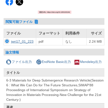
固定URL: https://doi.org/10.18910/5246
閲覧可能ファイル
ファイル
フォーマット
利用条件
サイズ
jwri17_01_223
pdf
なし
2.24 MB
論文情報
ファイル出力
EndNote Basic出力
Mendeley出力
タイトル
6-3 Materials for Deep Submergence Research Vehicle(Session
6 : What We Can Do for The Future Structures,SIMAP'88
Proceedings of International Symposium on Strategy of
Innovation in Materials Processing-New Challenge for the 21st
Century-)
著者