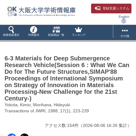
登録支援システム
English
検索画面選択
利用案内
収録雑誌一覧
ランキング
その他
6-3 Materials for Deep Submergence
Research Vehicle(Session 6 : What We Can
Do for The Future Structures,SIMAP'88
Proceedings of International Symposium
on Strategy of Innovation in Materials
Processing-New Challenge for the 21st
Century-)
Yokota, Kimio; Morihana, Hideyuki
Transactions of JWRI, 1988, 17(1), 223-239
アクセス数:
154
件
（
2026-08-06
16:26 集計
）