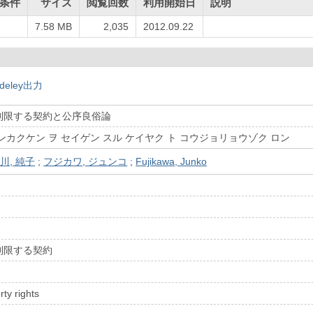
条件
サイズ
閲覧回数
利用開始日
説明
7.58 MB
2,035
2012.09.22
deley出力
制限する契約と公序良俗論
ンカクケン ヲ セイゲン スル ケイヤク ト コウジョリョウゾク ロン
川, 純子
;
フジカワ, ジュンコ
;
Fujikawa, Junko
制限する契約
rty rights