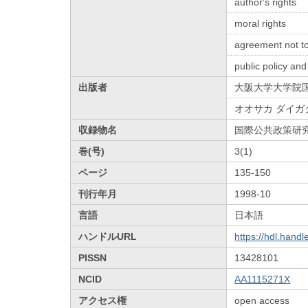
author's rights
moral rights
agreement not to
public policy an
出版者
大阪大学大学院
オオサカ ダイガ
収録物名
国際公共政策研
巻(号)
3(1)
ページ
135-150
刊行年月
1998-10
言語
日本語
ハンドルURL
https://hdl.hand
PISSN
13428101
NCID
AA1115271X
アクセス権
open access