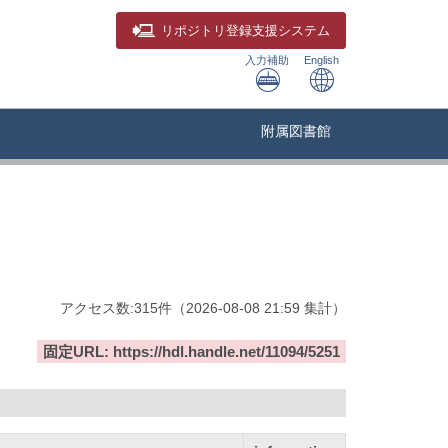
リポジトリ
登録支援システム
入力補助
English
附属図書館
アクセス数:
315
件
（
2026-08-08
21:59 集計
）
固定URL: https://hdl.handle.net/11094/5251