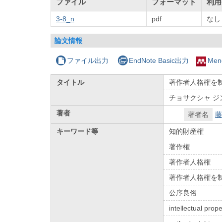
ファイル
フォーマット
利用
3-8_n
pdf
なし
論文情報
ファイル出力
EndNote Basic出力
Men
タイトル
著作者人格権を
チョサクシャ ジ
著者
著者名
藤
キーワード等
知的財産権
著作権
著作者人格権
著作者人格権を
公序良俗
intellectual prope