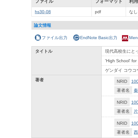
ファイル
フォーマット
利
hs30-08
pdf
なし
論文情報
ファイル出力
EndNote Basic出力
Men
タイトル
現代高校生にと
'High School' fo
ゲンダイ コウコ
著者
NRID
10
著者名
秦
NRID
10
著者名
片
NRID
10
著者名
西