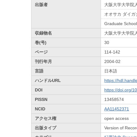
出版者
大阪大学大学院
オオサカ ダイガ
Graduate School
収録物名
大阪大学大学院
巻(号)
30
ページ
114-142
刊行年月
2004-02
言語
日本語
ハンドルURL
https://hdl.hand
DOI
https://doi.org/
PISSN
13458574
NCID
AA11452371
アクセス権
open access
出版タイプ
Version of Recor