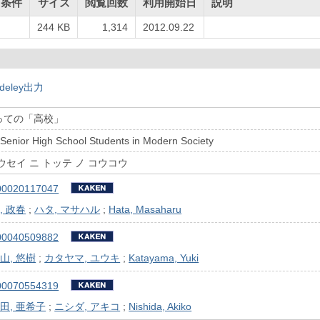
用条件
サイズ
閲覧回数
利用開始日
説明
244 KB
1,314
2012.09.22
deley出力
っての「高校」
r Senior High School Students in Modern Society
ウセイ ニ トッテ ノ コウコウ
00020117047
, 政春
;
ハタ, マサハル
;
Hata, Masaharu
00040509882
山, 悠樹
;
カタヤマ, ユウキ
;
Katayama, Yuki
00070554319
田, 亜希子
;
ニシダ, アキコ
;
Nishida, Akiko