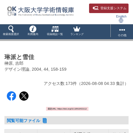
登録支援システム
English
検索画面選択
利用案内
収録雑誌一覧
ランキング
その他
琳派と雪佳
榊原, 吉郎
デザイン理論, 2004, 44, 158-159
アクセス数:
173
件
（
2026-08-08
04:33 集計
）
固定URL: https://doi.org/10.18910/53112
閲覧可能ファイル