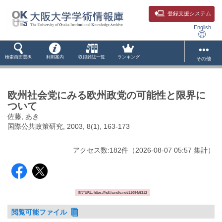
登録支援システム
English
検索画面選択
利用案内
収録雑誌一覧
ランキング
その他
欧州社会党にみる欧州政党の可能性と限界に
ついて
佐藤, あき
国際公共政策研究, 2003, 8(1), 163-173
アクセス数:
182
件
（
2026-08-07
05:57 集計
）
固定URL: https://hdl.handle.net/11094/5312
閲覧可能ファイル