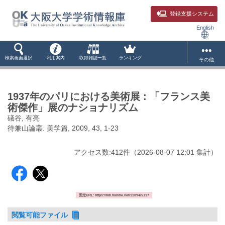
登録支援システム
English
検索画面選択
利用案内
収録雑誌一覧
ランキング
その他
1937年のパリにおける美術展 : 「フランス美
術傑作」展のナショナリズム
礒谷, 有亮
待兼山論叢. 美学篇, 2009, 43, 1-23
アクセス数:
412
件
（
2026-08-07
12:01 集計
）
固定URL: https://hdl.handle.net/11094/5317
閲覧可能ファイル