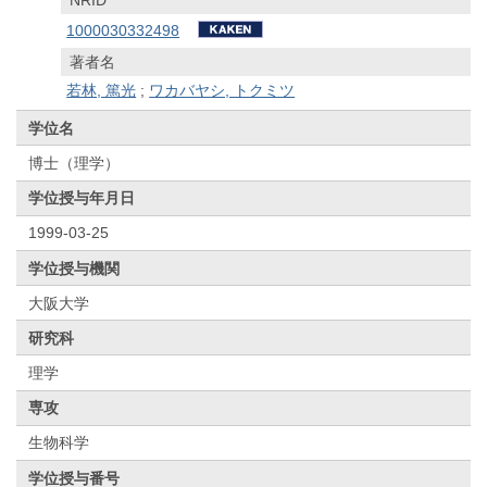
1000030332498
著者名
若林, 篤光
;
ワカバヤシ, トクミツ
学位名
博士（理学）
学位授与年月日
1999-03-25
学位授与機関
大阪大学
研究科
理学
専攻
生物科学
学位授与番号