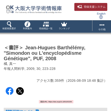
登録支援システム
English
検索画面選択
利用案内
収録雑誌一覧
ランキング
その他
＜書評＞ Jean-Hugues Barthélémy,
"Simondon ou L'encyclopédisme
Génétique", PUF, 2008
橘, 真一
年報人間科学, 2009, 30, 223-228
アクセス数:
359
件
（
2026-08-09
18:48 集計
）
固定URL: https://doi.org/10.18910/5394