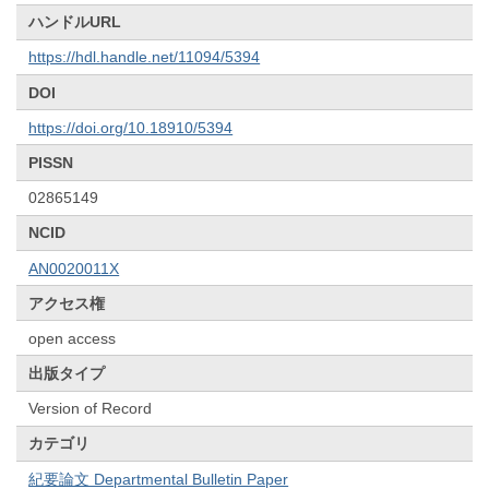
ハンドルURL
https://hdl.handle.net/11094/5394
DOI
https://doi.org/10.18910/5394
PISSN
02865149
NCID
AN0020011X
アクセス権
open access
出版タイプ
Version of Record
カテゴリ
紀要論文 Departmental Bulletin Paper