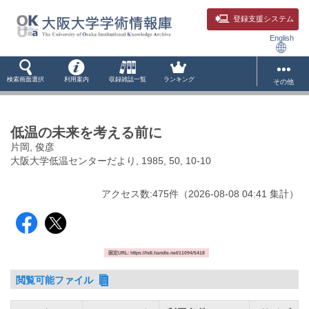
登録支援システム
English
検索画面選択
利用案内
収録雑誌一覧
ランキング
その他
低温の未来を考える前に
片岡, 俊彦
大阪大学低温センターだより, 1985, 50, 10-10
アクセス数:
475
件
（
2026-08-08
04:41 集計
）
固定URL: https://hdl.handle.net/11094/5418
閲覧可能ファイル