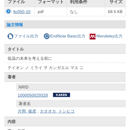
ファイル
フォーマット
利用条件
サイズ
ltc050-10
pdf
なし
68.5 KB
論文情報
ファイル出力
EndNote Basic出力
Mendeley出力
タイトル
低温の未来を考える前に
テイオン ノ ミライ ヲ カンガエル マエ ニ
著者
NRID
1000050029328
著者名
片岡, 俊彦
;
カタオカ, トシヒコ
内容