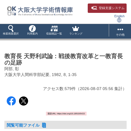
登録支援システム
English
検索画面選択
利用案内
収録雑誌一覧
ランキング
その他
教育長 天野利武論 : 戦後教育改革と一教育長
の足跡
阿部, 彰
大阪大学人間科学部紀要, 1982, 8, 1-35
アクセス数:
579
件
（
2026-08-07
05:56 集計
）
固定URL: https://doi.org/10.18910/5433
閲覧可能ファイル