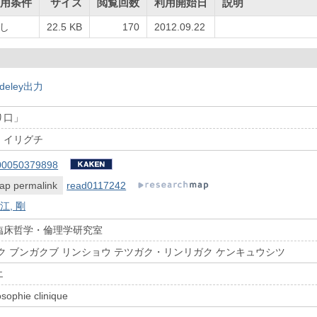
用条件
サイズ
閲覧回数
利用開始日
説明
し
22.5 KB
170
2012.09.22
deley出力
り口」
 イリグチ
00050379898
ap permalink
read0117242
江, 剛
臨床哲学・倫理学研究室
ク ブンガクブ リンショウ テツガク・リンリガク ケンキュウシツ
エ
osophie clinique