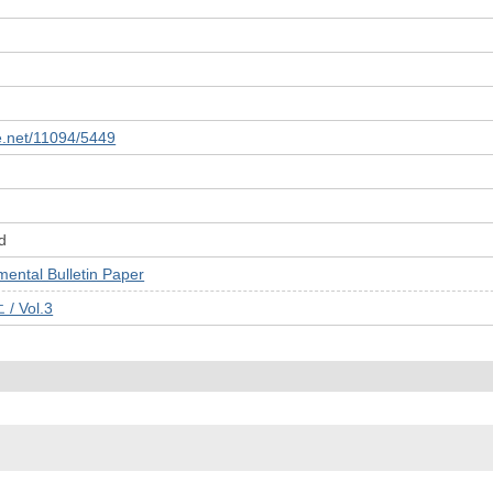
le.net/11094/5449
d
tal Bulletin Paper
Vol.3