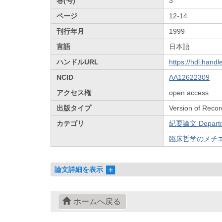
巻(号)
3
ページ
12-14
刊行年月
1999
言語
日本語
ハンドルURL
https://hdl.hand
NCID
AA12622309
アクセス権
open access
出版タイプ
Version of Recor
カテゴリ
紀要論文 Departmen
臨床哲学のメチエ / 
論文詳細を表示
ホームへ戻る