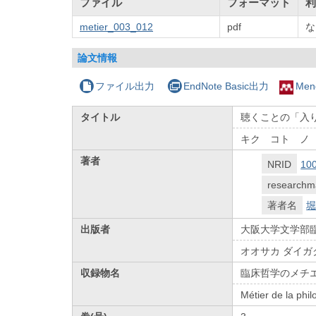
ファイル
フォーマット
利
metier_003_012
pdf
な
論文情報
ファイル出力
EndNote Basic出力
Men
タイトル
聴くことの「入
キク コト ノ
著者
NRID
10
researchm
著者名
堀
出版者
大阪大学文学部
オオサカ ダイガ
収録物名
臨床哲学のメチ
Métier de la phil