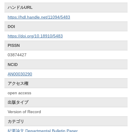
ハンドルURL
https://hdl.handle.net/11094/5483
DOI
https://doi.org/10.18910/5483
PISSN
03874427
NCID
AN00030290
アクセス権
open access
出版タイプ
Version of Record
カテゴリ
紀要論文 Departmental Bulletin Paper