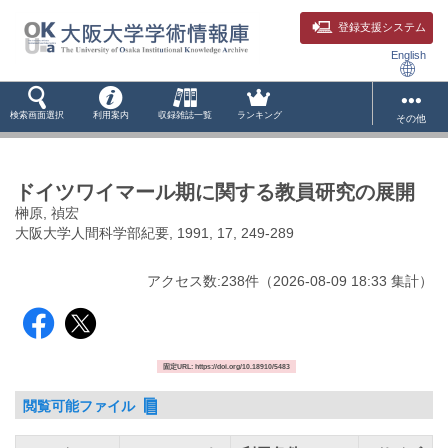
登録支援システム
English
検索画面選択
利用案内
収録雑誌一覧
ランキング
その他
ドイツワイマール期に関する教員研究の展開
榊原, 禎宏
大阪大学人間科学部紀要, 1991, 17, 249-289
アクセス数:
238
件
（
2026-08-09
18:33 集計
）
固定URL: https://doi.org/10.18910/5483
閲覧可能ファイル