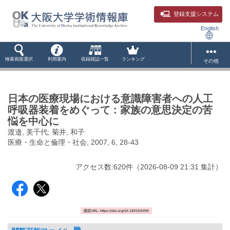
登録支援システム
English
検索画面選択
利用案内
収録雑誌一覧
ランキング
その他
日本の医療現場における意識障害者への人工
呼吸器装着をめぐって : 家族の意思決定の苦
悩を中心に
渡邉, 美千代; 菊井, 和子
医療・生命と倫理・社会, 2007, 6, 28-43
アクセス数:
620
件
（
2026-08-09
21:31 集計
）
固定URL: https://doi.org/10.18910/5490