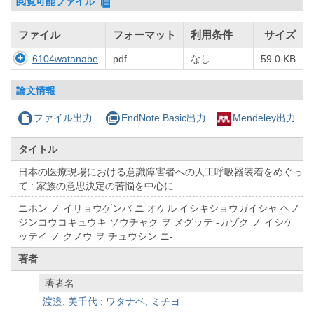
閲覧可能ファイル
ファイル
フォーマット
利用条件
サイズ
6104watanabe
pdf
なし
59.0 KB
論文情報
ファイル出力
EndNote Basic出力
Mendeley出力
タイトル
日本の医療現場における意識障害者への人工呼吸器装着をめぐっ
て : 家族の意思決定の苦悩を中心に
ニホン ノ イリョウゲンバ ニ オケル イシキショウガイシャ ヘノ
ジンコウコキュウキ ソウチャク ヲ メグッテ -カゾク ノ イシケ
ッテイ ノ クノウ ヲ チュウシン ニ-
著者
著者名
渡邉, 美千代
;
ワタナベ, ミチヨ